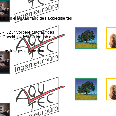
g durch ein unabhängiges akkreditiertes
ERT. Zur Vorbereitung auf das
 Checkliste feststellen, ob die
tems festgestellt werden.