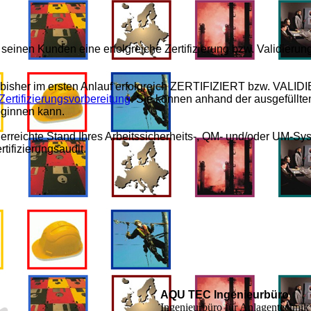
einen Kunden eine erfolgreiche Zertifizierung bzw. Validierun
bisher im ersten Anlauf erfolgreich ZERTIFIZIERT bzw. VALIDI
Zertifizierungsvorbereitung
. Sie können anhand der ausgefüllten
eginnen kann.
 erreichte Stand Ihres Arbeitssicherheits-, QM- und/oder UM-Sys
rtifizierungsaudit.
AQU TEC Ingenieurbüro
Ingenieurbüro für Anlagentechnik