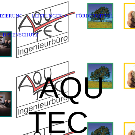
FIZIERUNG
LEISTUNGEN
FÖRDERMITTEL
DATENSCHUTZ
AQU
TEC