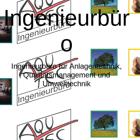
Ingenieurbür
o
Ingenieurbüro für Anlagentechnik,
Qualitätsmanagement und
Umwelttechnik