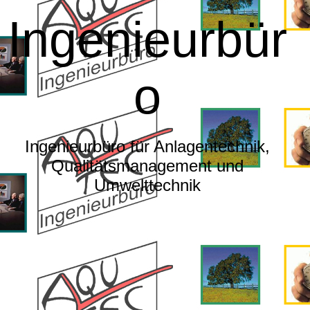
Ingenieurbür
o
Ingenieurbüro für Anlagentechnik,
Qualitätsmanagement und
Umwelttechnik