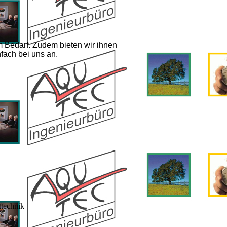
m Bedarf. Zudem bieten wir ihnen
fach bei uns an.
technik