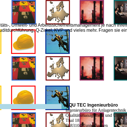
täts-, Umwelt- und Arbeitssicherheitsmanagement je nach ihre
tdurchführung, Q-Zirkel, KVP und vieles mehr. Fragen sie ein
AQU TEC Ingenieurbüro
Ingenieurbüro für Anlagentechnik
Qualitätsmanagement und Umwelt
Thal 18
D-83104 Tuntenhausen