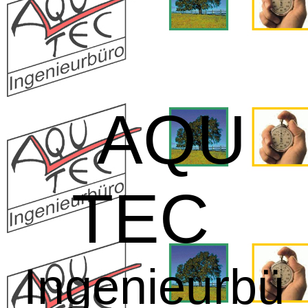
AQU
TEC
Ingenieurbü