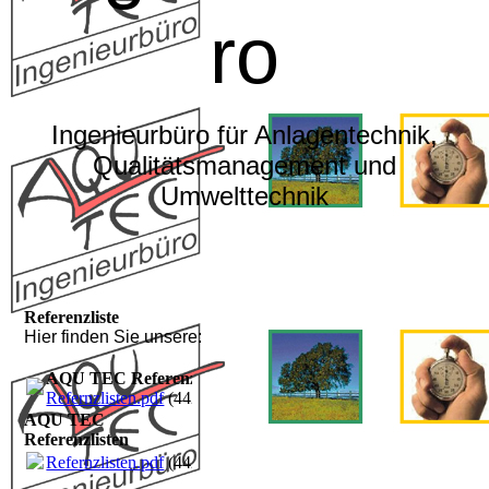
ro
Ingenieurbüro für Anlagentechnik,
Qualitätsmanagement und
Umwelttechnik
Referenzliste
Hier finden Sie unsere:
AQU TEC Referenzlisten
Refernzlisten.pdf
(442.15KB)
AQU TEC
Referenzlisten
Refernzlisten.pdf
(442.15KB)