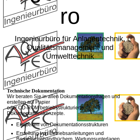
ro
Ingenieurbüro für Anlagentechnik,
Qualitätsmanagement und
Umwelttechnik
Technische Dokumentation
Wir beraten Sie in allen Dokumentationsfragen und
erstellen auf Papier
oder CD-ROM betriebsstrukturierte
Dokumentationskonzepte.
Erarbeiten von Dokumentationsstrukturen
Erstellung von Betriebsanleitungen und
Bedienungshandbüchern, Wartungsunterlagen,