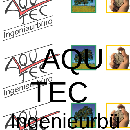
AQU
TEC
Ingenieurbü