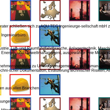
berater schließen sich zu AQU TEC Ingenieurge-sellschaft mbH
Ingenieurbüro.
strie, Luft- und Raumfahrtfahrtbranche, Anlagentechnik, Masch
-, Energie- und Umweltmanagement, ausgewählte freie Mitarbeite
ernehmensberatung zu Umweltmanagement, Qualitätsmanageme
chni-scher Dokumentation, Evaluierung technischer Risiken, 
.
en aus allen Branchen.
ösungen.