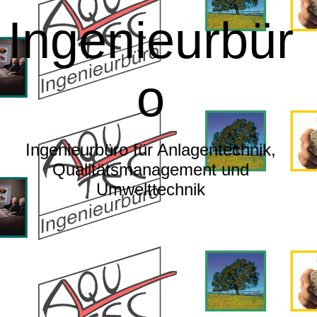
Ingenieurbür
o
Ingenieurbüro für Anlagentechnik,
Qualitätsmanagement und
Umwelttechnik