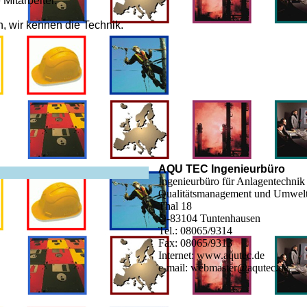
Mitarbeiter.
n, wir kennen die Technik.
AQU TEC Ingenieurbüro
Ingenieurbüro für Anlagentechnik
Qualitätsmanagement und Umwelt
Thal 18
D-83104 Tuntenhausen
Tel.: 08065/9314
Fax: 08065/9313
Internet: www.aqutec.de
e-mail: webmaster@aqutec.de