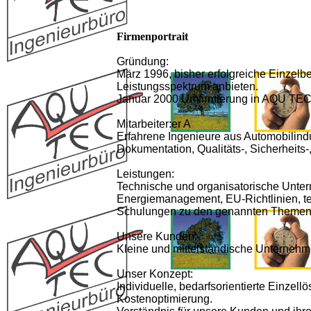
Firmenportrait
Gründung:
März 1996, bisher erfolgreiche Einzel
Leistungsspektrum anbieten.
Januar 2000 Umfirmierung in AQU TEC 
Mitarbeiter:er A
Erfahrene Ingenieure aus Automobilindu
Dokumentation, Qualitäts-, Sicherheits
Leistungen:
Technische und organisatorische Unt
Energiemanagement, EU-Richtlinien, te
Schulungen zu den genannten Themen
Unsere Kunden:
Kleine und mittelständische Unternehm
Unser Konzept:
Individuelle, bedarfsorientierte Einzell
Kostenoptimierung.